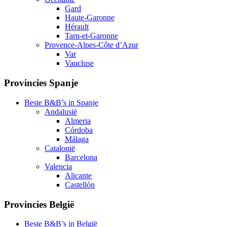
Gard
Haute-Garonne
Hérault
Tarn-et-Garonne
Provence-Alpes-Côte d’Azur
Var
Vaucluse
Provincies Spanje
Beste B&B’s in Spanje
Andalusië
Almeria
Córdoba
Málaga
Catalonië
Barcelona
Valencia
Alicante
Castellón
Provincies België
Beste B&B’s in België