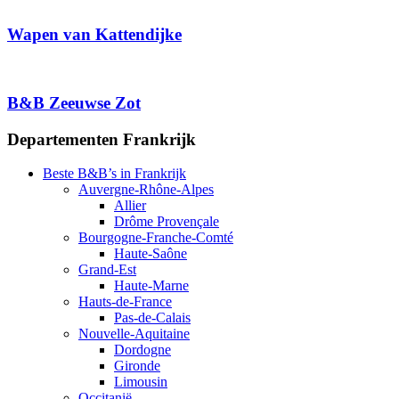
Wapen van Kattendijke
B&B Zeeuwse Zot
Departementen Frankrijk
Beste B&B’s in Frankrijk
Auvergne-Rhône-Alpes
Allier
Drôme Provençale
Bourgogne-Franche-Comté
Haute-Saône
Grand-Est
Haute-Marne
Hauts-de-France
Pas-de-Calais
Nouvelle-Aquitaine
Dordogne
Gironde
Limousin
Occitanië